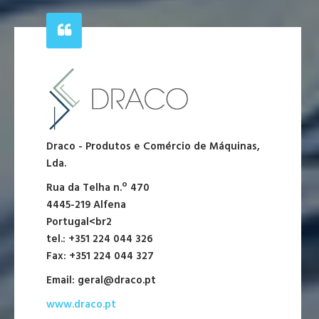
Draco - Produtos e Comércio de Máquinas,
Lda.
Rua da Telha n.º 470
4445-219 Alfena
Portugal<br2
tel.: +351 224 044 326
Fax: +351 224 044 327
Email:
geral@draco.pt
www.draco.pt