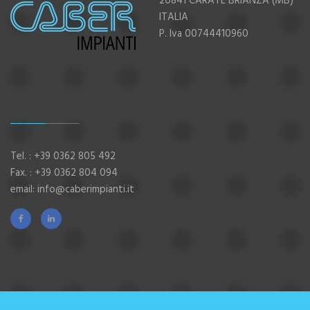
20841 CARATE BRIANZA (MB)
ITALIA
P. Iva 00744410960
Tel. :
+39 0362 805 492
Fax. : +39 0362 804 094
email:
info@caberimpianti.it